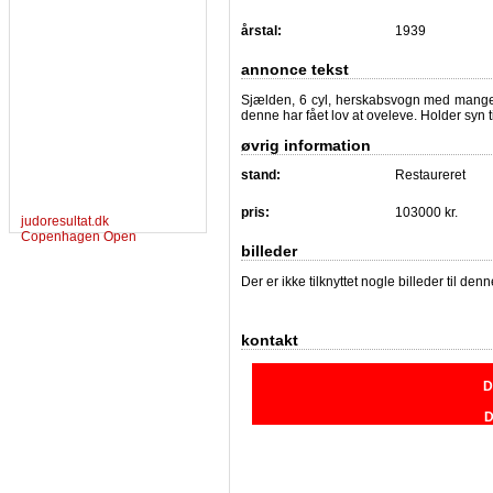
årstal:
1939
annonce tekst
Sjælden, 6 cyl, herskabsvogn med mange f
denne har fået lov at oveleve. Holder syn t
øvrig information
stand:
Restaureret
pris:
103000 kr.
judoresultat.dk
Copenhagen Open
billeder
Der er ikke tilknyttet nogle billeder til de
kontakt
D
D