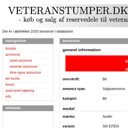
Der er i øjeblikket 1020 annoncer i databasen
navigation
annonce
forside
generel information
annoncer
opret annonce
D
seneste annoncer
D
dine egne annoncer
din konto
overskrift:
Bil:
forum
annonce type:
Salgsannonce
avanceret søgning
info
kategori:
Bil
reklame
model
mærke:
Austin
variant:
SIX EITEN