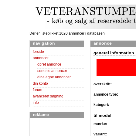
Der er i øjeblikket 1020 annoncer i databasen
navigation
annonce
forside
generel information
annoncer
opret annonce
seneste annoncer
dine egne annoncer
din konto
overskrift:
forum
annonce type:
avanceret søgning
info
kategori:
reklame
til model
mærke:
variant: