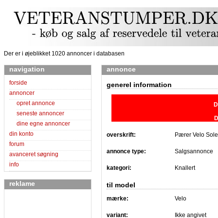
Der er i øjeblikket 1020 annoncer i databasen
navigation
annonce
forside
generel information
annoncer
opret annonce
D
seneste annoncer
D
dine egne annoncer
din konto
overskrift:
Pærer Velo Sol
forum
annonce type:
Salgsannonce
avanceret søgning
info
kategori:
Knallert
reklame
til model
mærke:
Velo
variant:
Ikke angivet