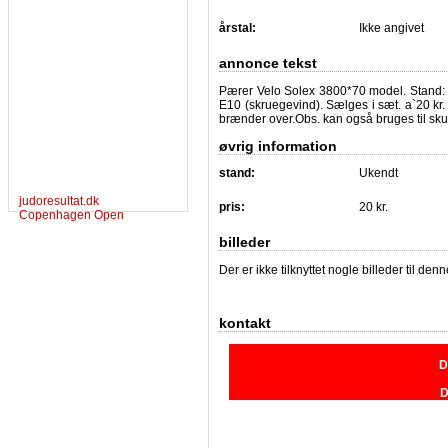
årstal:
Ikke angivet
annonce tekst
Pærer Velo Solex 3800*70 model. Stand:
E10 (skruegevind). Sælges i sæt. a`20 kr
brænder over.Obs. kan også bruges til s
øvrig information
stand:
Ukendt
judoresultat.dk
pris:
20 kr.
Copenhagen Open
billeder
Der er ikke tilknyttet nogle billeder til de
kontakt
D
D