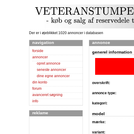
Der er i øjeblikket 1020 annoncer i databasen
navigation
annonce
forside
generel information
annoncer
opret annonce
seneste annoncer
dine egne annoncer
din konto
overskrift:
forum
annonce type:
avanceret søgning
info
kategori:
reklame
model
mærke:
variant: