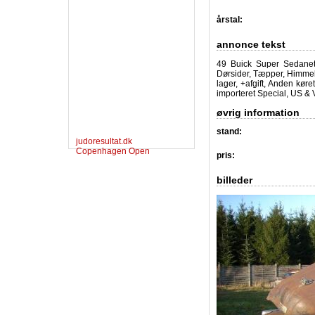
årstal:
annonce tekst
49 Buick Super Sedanet, 
Dørsider, Tæpper, Himmel,
lager, +afgift, Anden køre
importeret Special, US & V
øvrig information
stand:
judoresultat.dk
Copenhagen Open
pris:
billeder