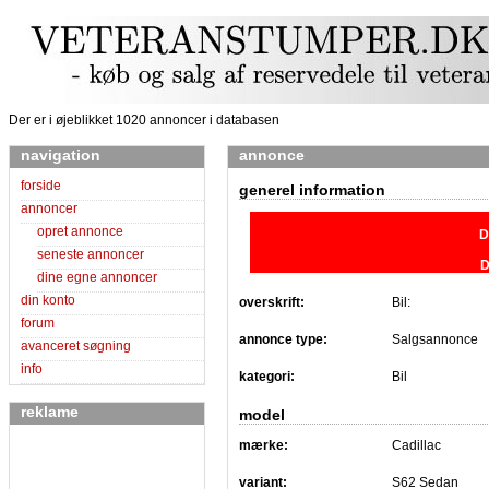
Der er i øjeblikket 1020 annoncer i databasen
navigation
annonce
forside
generel information
annoncer
opret annonce
D
seneste annoncer
D
dine egne annoncer
din konto
overskrift:
Bil:
forum
annonce type:
Salgsannonce
avanceret søgning
info
kategori:
Bil
reklame
model
mærke:
Cadillac
variant:
S62 Sedan