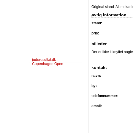
Original stand. Alt mekan
øvrig information
stand:
pris:
billeder
Der er ikke tilknyttet nogl
judoresultat.dk
Copenhagen Open
kontakt
navn:
by:
telefonnummer:
email: