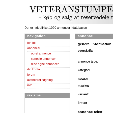
Der er i øjeblikket 1020 annoncer i databasen
navigation
annonce
forside
generel information
annoncer
overskrift:
opret annonce
seneste annoncer
annonce type:
dine egne annoncer
din konto
kategori:
forum
model
avanceret søgning
info
mærke:
variant:
reklame
årstal:
annonce tekst