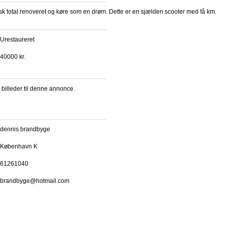
isk total renoveret og køre som en drøm. Dette er en sjælden scooter med få km.
Urestaureret
40000 kr.
e billeder til denne annonce.
dennis brandbyge
København K
61261040
brandbyge@hotmail.com