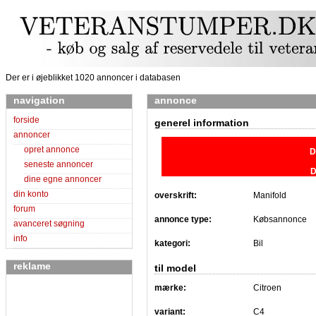
Der er i øjeblikket 1020 annoncer i databasen
navigation
annonce
forside
generel information
annoncer
opret annonce
D
seneste annoncer
D
dine egne annoncer
din konto
overskrift:
Manifold
forum
annonce type:
Købsannonce
avanceret søgning
info
kategori:
Bil
reklame
til model
mærke:
Citroen
variant:
C4